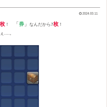
2024.03.11
枚
「
券
」
枚
！
なんだから7
！
ぇ….。