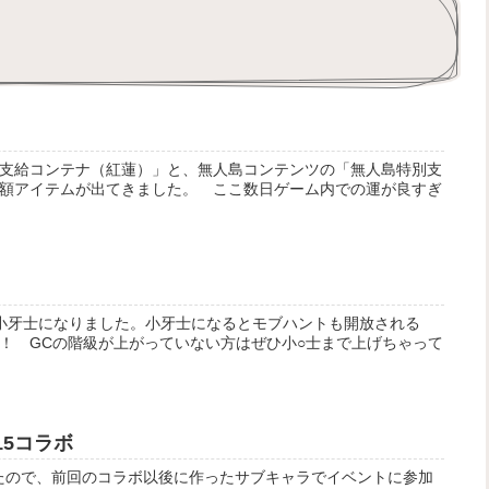
支給コンテナ（紅蓮）」と、無人島コンテンツの「無人島特別支
額アイテムが出てきました。 ここ数日ゲーム内での運が良すぎ
小牙士になりました。小牙士になるとモブハントも開放される
！ GCの階級が上がっていない方はぜひ小○士まで上げちゃって
15コラボ
ったので、前回のコラボ以後に作ったサブキャラでイベントに参加