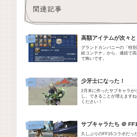
関連記事
高額アイテムが次々と
日記
グランドカンパニーの「特別
給コンテナ」から、連続で高
て怖いです。
少牙士になった！
日記
2月末に作ったサブキャラが
し、できることが増えますね
ください！
サブキャラたち ＠ FF
サブキャラ
久しぶりのFF15コラボだ