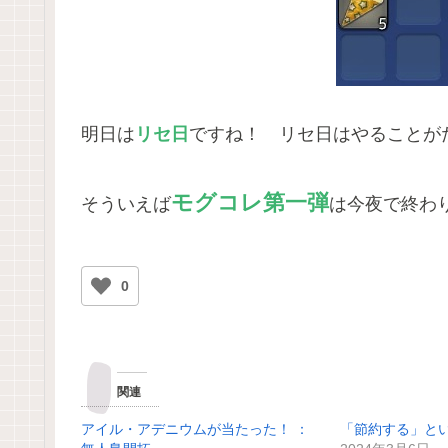
明日は
リセ日
ですね！ リセ日はやることが
モグコレ第一弾
そういえば
は今夜で終わ
0
関連
アイル・アデニウムが当たった！ ：
「節約する」と